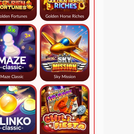
olden Fortunes
Golden Horse Riches
Maze Classic
Sky Mission