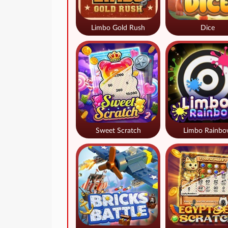
Limbo Gold Rush
Dice
Sweet Scratch
Limbo Rainb