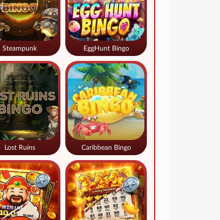
Steampunk
EggHunt Bingo
Lost Ruins
Caribbean Bingo