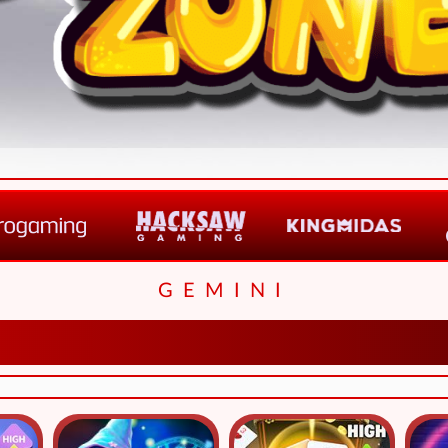
GEMINI