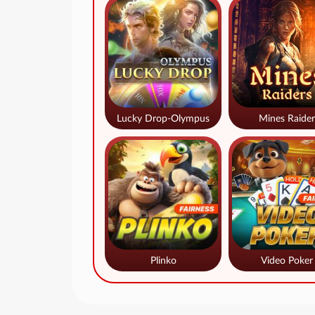
Lucky Drop-Olympus
Mines Raider
Plinko
Video Poker