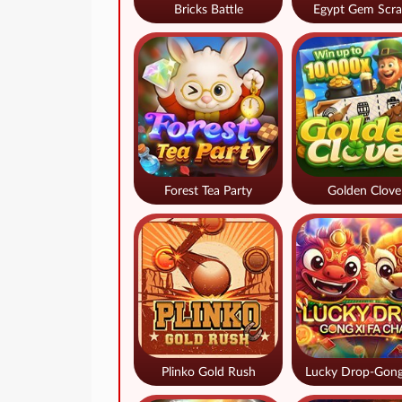
Bricks Battle
Egypt Gem Scra
Forest Tea Party
Golden Clove
Plinko Gold Rush