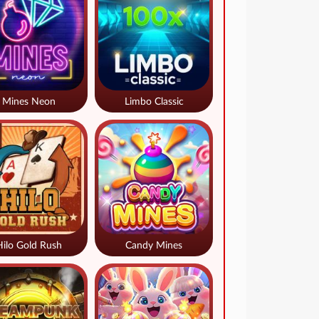
Mines Neon
Limbo Classic
Hilo Gold Rush
Candy Mines