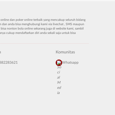
o online dan poker online terbaik yang mencakup seluruh bidang
jam dan anda bisa menghubungi kami via livechat , SMS maupun
isa nonton bola online sekarang juga di website kami, sambil
ya cukup mendaftarkan diri anda sekali saja untuk bisa
n
Komunitas
882283621
Whatsapp