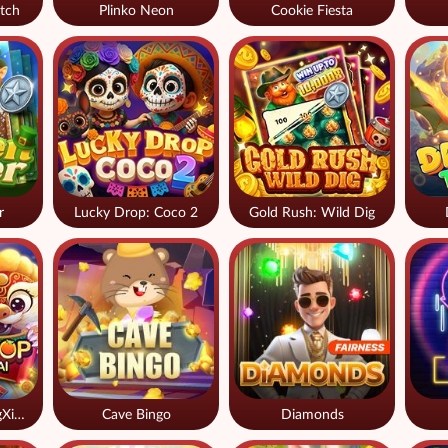
tch
Plinko Neon
Cookie Fiesta
r
Lucky Drop: Coco 2
Gold Rush: Wild Dig
Lucky Drop-GongXiFaChai
Cave Bingo
Diamonds