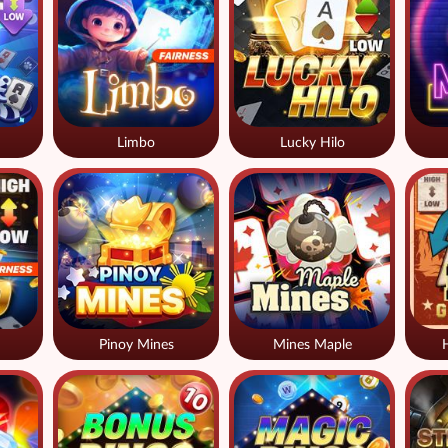
Limbo
Lucky Hilo
Pinoy Mines
Mines Maple