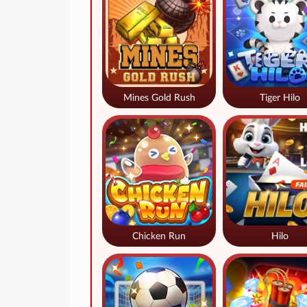
Mines Gold Rush
Tiger Hilo
Chicken Run
Hilo