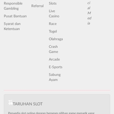
Responsible
Slots
Referral
Gambling
Live
Pusat Bantuan
Casino
Syarat dan
Race
Ketentuan
Togel
Olahraga
Crash
Game
Arcade
E-Sports
Sabung
Ayam
TARUHAN SLOT
Penyedia slot online dengan beragam pilihan game menarik yang