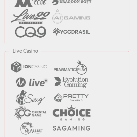
Live Casino