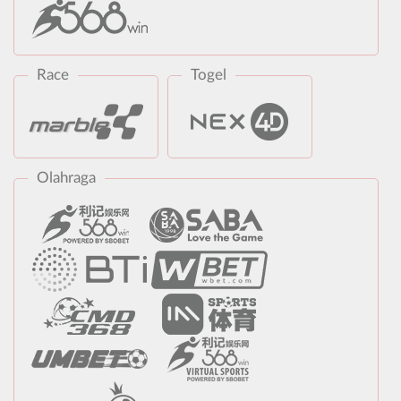
Race
Togel
Olahraga