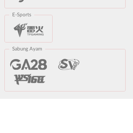
E-Sports
Sabung Ayam