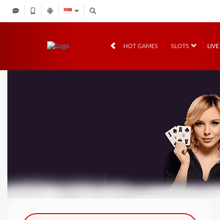
HOT GAMES
SLOTS
LIV