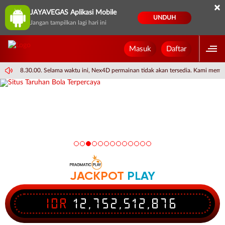
×
JAYAVEGAS Aplikasi Mobile
UNDUH
Jangan tampilkan lagi hari ini
Masuk
Daftar
ampai 08.30.00. Selama waktu ini, Nex4D permainan tidak akan tersedia. Kami mem
JACKPOT
PLAY
IDR
12,752,512,876