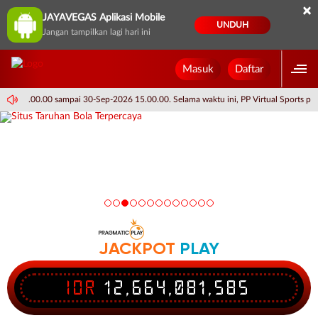
×
JAYAVEGAS Aplikasi Mobile
UNDUH
Jangan tampilkan lagi hari ini
Masuk
Daftar
 dari 15.00.00 sampai 30-Sep-2026 15.00.00. Selama waktu ini, PP Virtual Sports 
JACKPOT
PLAY
IDR
12,664,081,585