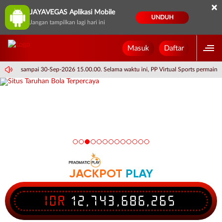
×
JAYAVEGAS Aplikasi Mobile
UNDUH
Jangan tampilkan lagi hari ini
Masuk
Daftar
15.00.00 sampai 30-Sep-2026 15.00.00. Selama waktu ini, PP Virtual Sports permain
JACKPOT
PLAY
IDR
12,743,686,265