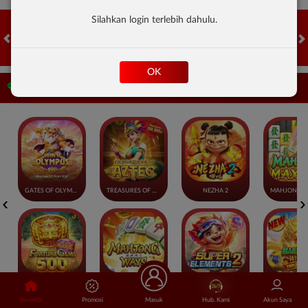
Silahkan login terlebih dahulu.
HOT GAMES
SLOTS
LIVE CASINO
RACE
TOGEL
OL
OK
Game Populer
GATES OF OLYMPUS POP
TREASURES OF AZTEC
NEZHA 2
FORTUNE GEMS 500
MAHJONG WAYS
SUPER ELEMENTS 2
Beranda
Promosi
Masuk
Hub. Kami
Akun Saya