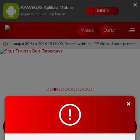
×
JAYAVEGAS Aplikasi Mobile
UNDUH
Jangan tampilkan lagi hari ini
Masuk
Daftar
15.00.00 sampai 30-Sep-2026 15.00.00. Selama waktu ini, PP Virtual Sports permain
×
JACKPOT
PLAY
IDR
12,668,371,617